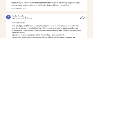
Horizons de l'île
horizonsdelile@gmail.com
© 2024 par Horizons de l'île. Créé avec Wix.com